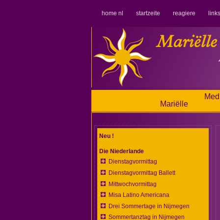
home nl
startzeite
reagiere
link
Medi
Mariëlle
Neu !
Die Niederlande
Dienstagvormittag
Dienstagvormittag Ballett
Mittwochvormittag
Misa Latino Americana
Drei Sommertage in Nijmegen
Sommertanztag in Nijmegen