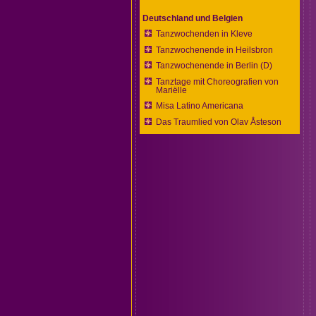
Deutschland und Belgien
Tanzwochenden in Kleve
Tanzwochenende in Heilsbron
Tanzwochenende in Berlin (D)
Tanztage mit Choreografien von
Mariëlle
Misa Latino Americana
Das Traumlied von Olav Åsteson