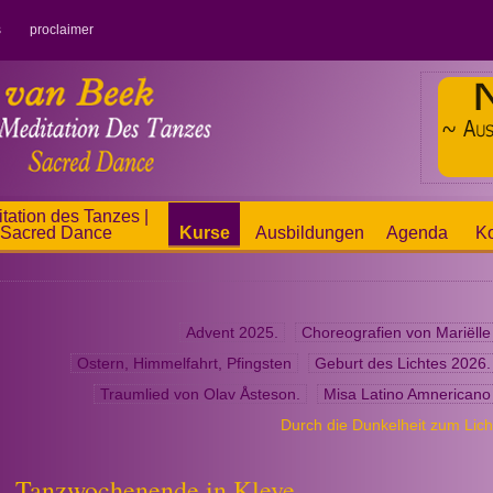
s
proclaimer
tation des Tanzes |
Sacred Dance
Kurse
Ausbildungen
Agenda
Ko
Advent 2025.
Choreografien von Mariëlle
Ostern, Himmelfahrt, Pfingsten
Geburt des Lichtes 2026.
Traumlied von Olav Åsteson.
Misa Latino Amnericano
Durch die Dunkelheit zum Lich
Tanzwochenende in Kleve