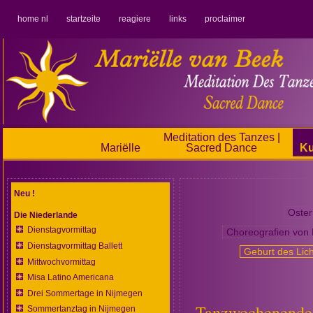
home nl
startzeite
reagiere
links
proclaimer
Meditation des Tanzes |
Mariëlle
Sacred Dance
Ku
Neu !
Oster
Die Niederlande
Dienstagvormittag
Choreografien von 
Dienstagvormittag Ballett
Geburt des Lic
Mittwochvormittag
Misa Latino Americana
Drei Sommertage in Nijmegen
Tanzwochenende 
Sommertanztag in Nijmegen