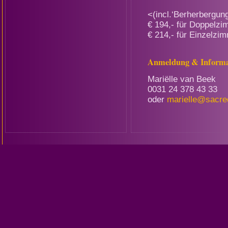
<(incl.‘Berherbergun
€ 194,- für Doppelzi
€ 214,- für Einzelzi
Anmeldung & Informa
Mariëlle van Beek
0031 24 378 43 33
oder
marielle@sacre