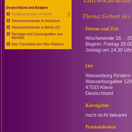
Deutschland und Belgien
Thema:Geburt des 
Tanzwochenden in Kleve
Tanzwochenende in Heilsbron
Datum und Zeit
Tanzwochenende in Berlin (D)
Tanztage mit Choreografien von
Wochenende 18. - 2
Mariëlle
Beginn: Freitag 18.
Das Traumlied von Olav Åsteson
Sontag um 14.30 Uhr
Ort
Wasserburg Rindern
Wasserburgallee 120
47533 Kleve
Deutschland
Kurstgebür
noch nicht bekannt
Pensionskosten