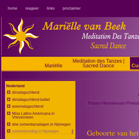
home
reageer
links
proclaimer
Meditation des Tanzes |
Mariëlle
Sacred Dance
Cu
Nederland
dinsdagochtend
dinsdagochtend ballet
Pasen-Hemelvaart-Pinkst
woensdagochtend
Misa Latino Americana in
Vriezenveen
drie zomerdansdagen in Nijmegen
Geboorte van het
zomerdansdag in Nijmegen