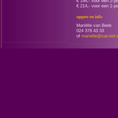
€ 194,- voor een 2-
€ 214,- voor een 1-
opgave en info
Mariëlle van Beek
024 378 43 33
of
marielle@sacred-d