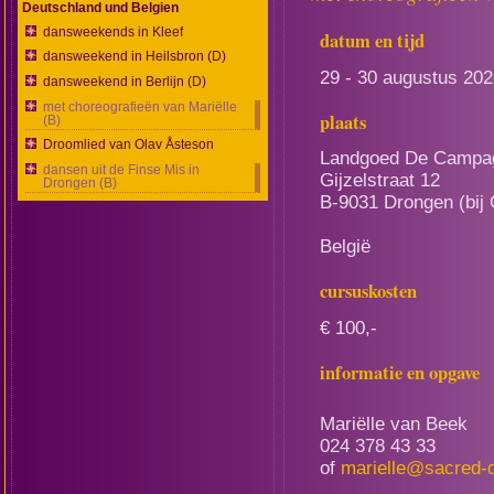
Deutschland und Belgien
dansweekends in Kleef
datum en tijd
dansweekend in Heilsbron (D)
29 - 30 augustus 202
dansweekend in Berlijn (D)
met choreografieën van Mariëlle
plaats
(B)
Droomlied van Olav Åsteson
Landgoed De Campa
dansen uit de Finse Mis in
Gijzelstraat 12
Drongen (B)
B-9031 Drongen (bij 
België
cursuskosten
€ 100,-
informatie en opgave
Mariëlle van Beek
024 378 43 33
of
marielle@sacred-d