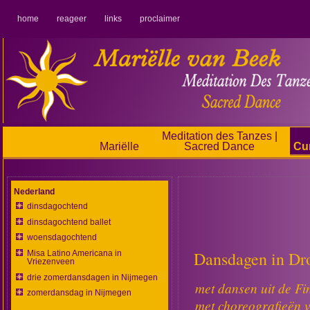
home
reageer
links
proclaimer
Meditation des Tanzes |
Mariëlle
Sacred Dance
Cu
Nederland
dinsdagochtend
dinsdagochtend ballet
woensdagochtend
Dansdagen in Dr
Misa Latino Americana in
Vriezenveen
drie zomerdansdagen in Nijmegen
met dansen uit de Fi
zomerdansdag in Nijmegen
met choreografieën 